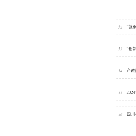
52
“就
53
“创
54
产教
55
20
56
四川