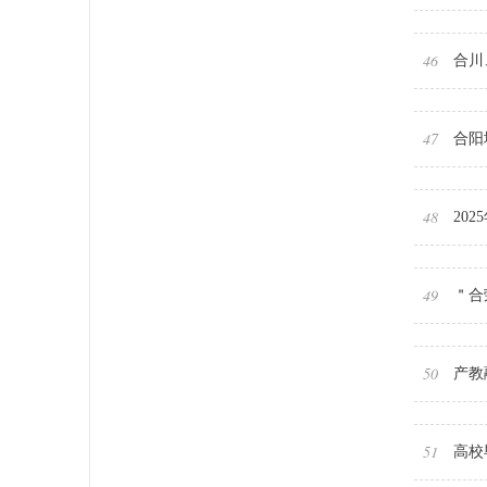
46
合川
47
合阳
48
20
49
＂合
50
产教
51
高校