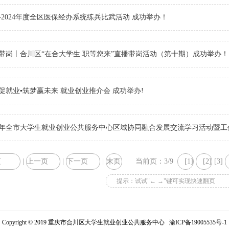
23-2024年度全区医保经办系统练兵比武活动 成功举办！
带岗丨合川区“在合大学生.职等您来”直播带岗活动（第十期）成功举办！
促就业▪筑梦赢未来 就业创业推介会​ 成功举办!
23年全市大学生就业创业公共服务中心区域协同融合发展交流学习活动暨工
页
|
上一页
|
下一页
|
末页
当前页：3/9
[1]
[2]
[3]
提示：试试"← →"键可实现快速翻页
Copyright © 2019 重庆市合川区大学生就业创业公共服务中心
渝ICP备19005535号-1